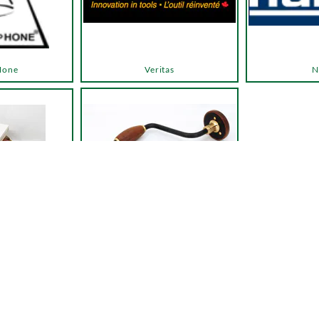
Hone
Veritas
N
Autres outils
 entretien
← Retour à la liste