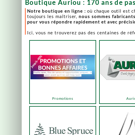
Boutique Auriou : 170 ans de pas
Notre boutique en ligne :
où chaque outil est 
toujours les maîtriser,
nous sommes fabricant
pour vous répondre rapidement et avec précis
Ici, vous ne trouverez pas des centaines de ré
comme Lie-Nielsen, Hock Tools, Nano Hone, Blu
Notre page "Promotions" (ou bonnes affaires) es
accéder via les menus ou les boutons ci-dessous
Un produit en rupture de stock ? Nous travaillo
en savoir plus.
En bas de cette page, découvrez l’intégralité d
vers des sélections adaptées à vos besoins.
Promotions
Auri