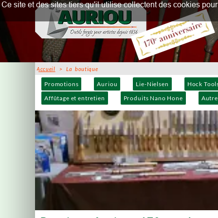
Ce site et des sites tiers qu'il utilise collectent des cookies p
Accueil
> La boutique
Promotions
Auriou
Lie-Nielsen
Hock Tool
Affûtage et entretien
Produits Nano Hone
Autre