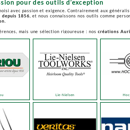
sion pour des outils d’exception
choisi avec passion et exigence. Contrairement aux générali
s depuis 1856
, et nous connaissons nos outils comme perso
ion
.
férences, mais une sélection rigoureuse : nos
créations Aur
e-Spruce Toolworks, Knew Concepts, Temple Tool,
reconnues p
t en permanence accessible et propose des produits à des p
.
ns activement à son réapprovisionnement. Les délais peuvent 
e notre catalogue. Pour affiner votre recherche, utilisez l
ou
Lie-Nielsen
Hoc