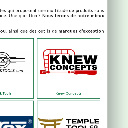
stes qui proposent une multitude de produits sans
nne. Une question ?
Nous ferons de notre mieux
iou
, ainsi que des outils de
marques d’exception
our leur qualité irréprochable
.
rix attractifs, toujours expliqués. Vous pouvez y
varier, alors n’hésitez pas à nous contacter pour
es menus ou les boutons dédiés, qui vous mèneront
k Tools
Knew Concepts