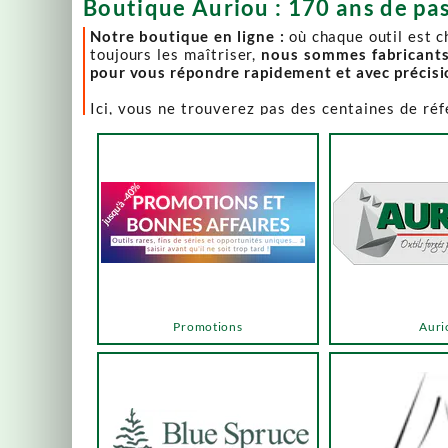
Boutique Auriou : 170 ans de pas
Notre boutique en ligne :
où chaque outil est 
toujours les maîtriser,
nous sommes fabricant
pour vous répondre rapidement et avec précis
Ici, vous ne trouverez pas des centaines de ré
comme Lie-Nielsen, Hock Tools, Nano Hone, Blu
Notre page "Promotions" (ou bonnes affaires) es
accéder via les menus ou les boutons ci-dessous
Un produit en rupture de stock ? Nous travaillo
en savoir plus.
En bas de cette page, découvrez l’intégralité d
vers des sélections adaptées à vos besoins.
Promotions
Auri