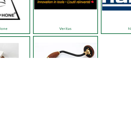
Hone
Veritas
N
Autres outils
 entretien
← Retour à la liste