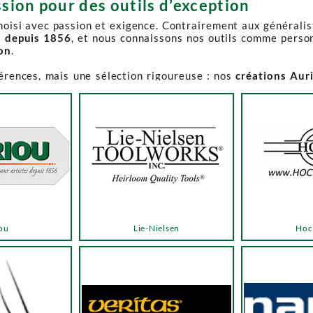
sion pour des outils d’exception
choisi avec passion et exigence. Contrairement aux générali
s depuis 1856
, et nous connaissons nos outils comme perso
ion
.
férences, mais une sélection rigoureuse : nos
créations Aur
e-Spruce Toolworks, Knew Concepts, Temple Tool,
reconnues p
t en permanence accessible et propose des produits à des p
.
ns activement à son réapprovisionnement. Les délais peuvent 
e notre catalogue. Pour affiner votre recherche, utilisez l
ou
Lie-Nielsen
Hoc