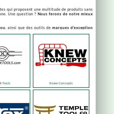
stes qui proposent une multitude de produits sans
nne. Une question ?
Nous ferons de notre mieux
iou
, ainsi que des outils de
marques d’exception
our leur qualité irréprochable
.
rix attractifs, toujours expliqués. Vous pouvez y
varier, alors n’hésitez pas à nous contacter pour
es menus ou les boutons dédiés, qui vous mèneront
k Tools
Knew Concepts