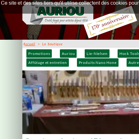
Ce site et des sites tiers qu'il utilise collectent des cookies p
Accueil
> La boutique
Promotions
Auriou
Lie-Nielsen
Hock Tool
Affûtage et entretien
Produits Nano Hone
Autre