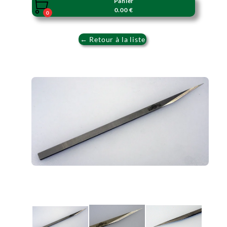
Panier

0.00 €
0
← Retour à la liste