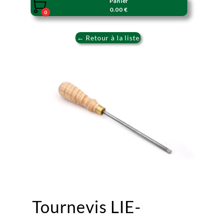
Panier

0.00 €
0
← Retour à la liste
Tournevis LIE-