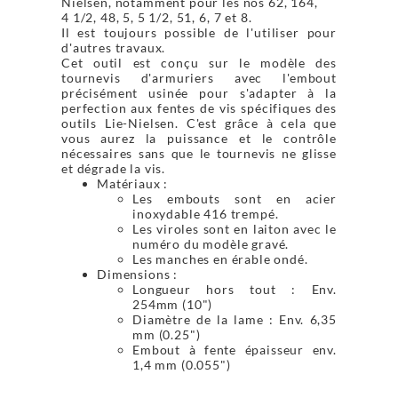
Nielsen, notamment pour les nos 62, 164,
4 1/2, 48, 5, 5 1/2, 51, 6, 7 et 8.
Il est toujours possible de l'utiliser pour
d'autres travaux.
Cet outil est conçu sur le modèle des
tournevis d'armuriers avec l'embout
précisément usinée pour s'adapter à la
perfection aux fentes de vis spécifiques des
outils Lie-Nielsen. C'est grâce à cela que
vous aurez la puissance et le contrôle
nécessaires sans que le tournevis ne glisse
et dégrade la vis.
Matériaux :
Les embouts sont en acier
inoxydable 416 trempé.
Les viroles sont en laiton avec le
numéro du modèle gravé.
Les manches en érable ondé.
Dimensions :
Longueur hors tout : Env.
254mm (10")
Diamètre de la lame : Env. 6,35
mm (0.25")
Embout à fente épaisseur env.
1,4 mm (0.055")