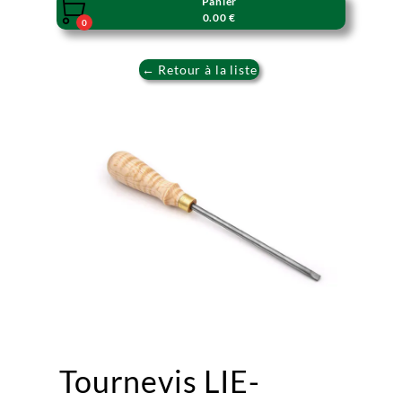
Panier

0.00 €
0
← Retour à la liste
Tournevis LIE-