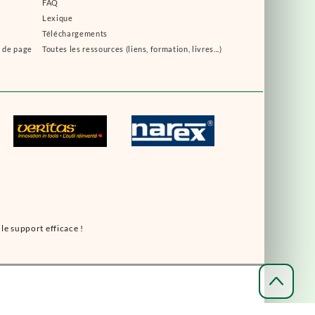
FAQ
Lexique
Téléchargements
s de page
Toutes les ressources (liens, formation, livres...)
le support efficace !