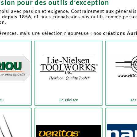
sion pour des outils d’exception
choisi avec passion et exigence. Contrairement aux générali
s depuis 1856
, et nous connaissons nos outils comme perso
ion
.
férences, mais une sélection rigoureuse : nos
créations Aur
e-Spruce Toolworks, Knew Concepts, Temple Tool,
reconnues p
t en permanence accessible et propose des produits à des p
.
ns activement à son réapprovisionnement. Les délais peuvent 
e notre catalogue. Pour affiner votre recherche, utilisez l
ou
Lie-Nielsen
Hoc