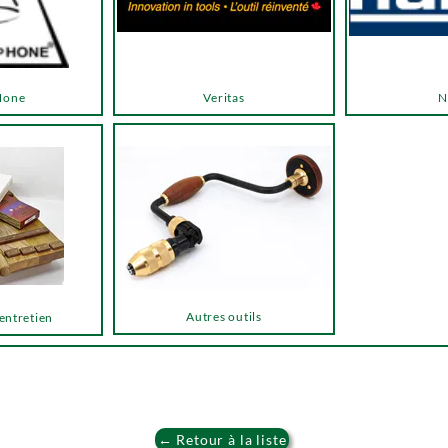
Hone
Veritas
N
Autres outils
 entretien
← Retour à la liste