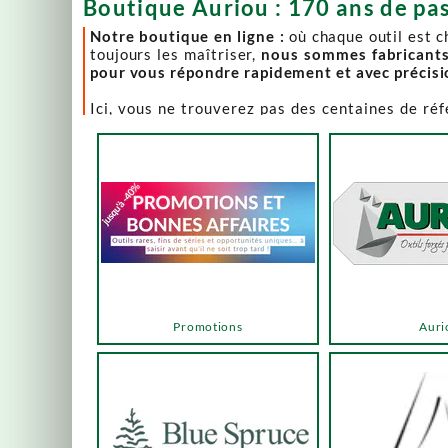
Boutique Auriou : 170 ans de pas
Notre boutique en ligne :
où chaque outil est 
toujours les maîtriser,
nous sommes fabricant
pour vous répondre rapidement et avec précis
Ici, vous ne trouverez pas des centaines de ré
comme Lie-Nielsen, Hock Tools, Nano Hone, Blu
Notre page "Promotions" (ou bonnes affaires) es
accéder via les menus ou les boutons ci-dessous
Un produit en rupture de stock ? Nous travaillo
en savoir plus.
En bas de cette page, découvrez l’intégralité d
vers des sélections adaptées à vos besoins.
Promotions
Auri