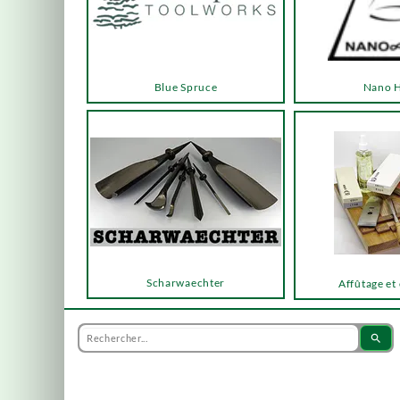
Blue Spruce
Nano 
Scharwaechter
Affûtage et
search