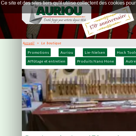
Ce site et des sites tiers qu'il utilise collectent des cookies p
Accueil
> La boutique
Promotions
Auriou
Lie-Nielsen
Hock Tool
Affûtage et entretien
Produits Nano Hone
Autre