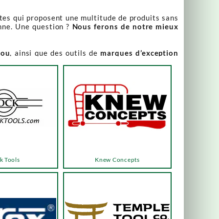
stes qui proposent une multitude de produits sans
nne. Une question ?
Nous ferons de notre mieux
iou
, ainsi que des outils de
marques d’exception
our leur qualité irréprochable
.
rix attractifs, toujours expliqués. Vous pouvez y
varier, alors n’hésitez pas à nous contacter pour
es menus ou les boutons dédiés, qui vous mèneront
k Tools
Knew Concepts