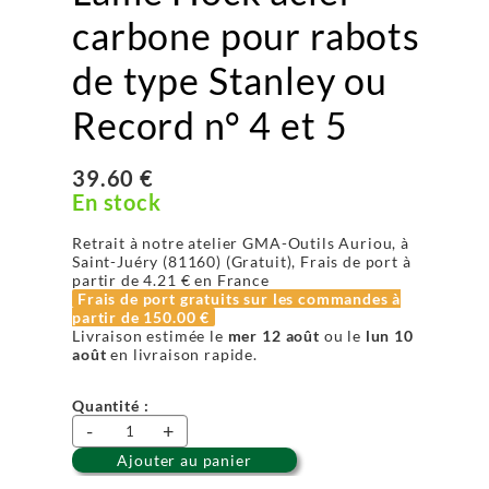
carbone pour rabots
de type Stanley ou
Record n° 4 et 5
39.60 €
En stock
Retrait à notre atelier GMA-Outils Auriou, à
Saint-Juéry (81160) (Gratuit), Frais de port à
partir de
4.21 €
en France
Frais de port gratuits sur les commandes à
partir de
150.00 €
Livraison estimée le
mer 12 août
ou le
lun 10
août
en livraison rapide.
Quantité :
-
+
Ajouter au panier