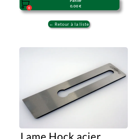
Panier

0.00 €
0
← Retour à la liste
Lame Hock acier