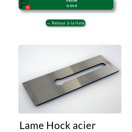
Panier

0.00 €
0
← Retour à la liste
Lame Hock acier