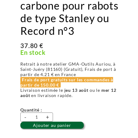
carbone pour rabots
de type Stanley ou
Record n°3
37.80 €
En stock
Retrait à notre atelier GMA-Outils Auriou, à
Saint-Juéry (81160) (Gratuit), Frais de port à
partir de
4.21 €
en France
Frais de port gratuits sur les commandes à
partir de
150.00 €
Livraison estimée le
jeu 13 août
ou le
mer 12
août
en livraison rapide.
Quantité :
-
+
Ajouter au panier