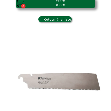
Panier

0.00 €
0
← Retour à la liste