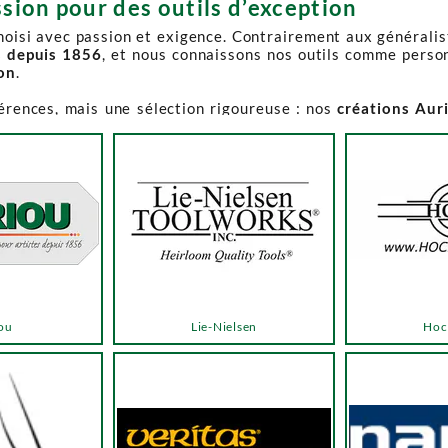
sion pour des outils d’exception
choisi avec passion et exigence. Contrairement aux générali
s depuis 1856
, et nous connaissons nos outils comme perso
ion
.
férences, mais une sélection rigoureuse : nos
créations Aur
e-Spruce Toolworks, Knew Concepts, Temple Tool,
reconnues p
t en permanence accessible et propose des produits à des p
.
ns activement à son réapprovisionnement. Les délais peuvent 
e notre catalogue. Pour affiner votre recherche, utilisez l
ou
Lie-Nielsen
Hoc