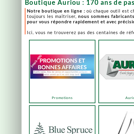
Boutique Auriou : 170 ans de pas
Notre boutique en ligne :
où chaque outil est 
toujours les maîtriser,
nous sommes fabricant
pour vous répondre rapidement et avec précis
Ici, vous ne trouverez pas des centaines de ré
comme Lie-Nielsen, Hock Tools, Nano Hone, Blu
Notre page "Promotions" (ou bonnes affaires) es
accéder via les menus ou les boutons ci-dessous
Un produit en rupture de stock ? Nous travaillo
en savoir plus.
En bas de cette page, découvrez l’intégralité d
vers des sélections adaptées à vos besoins.
Promotions
Auri