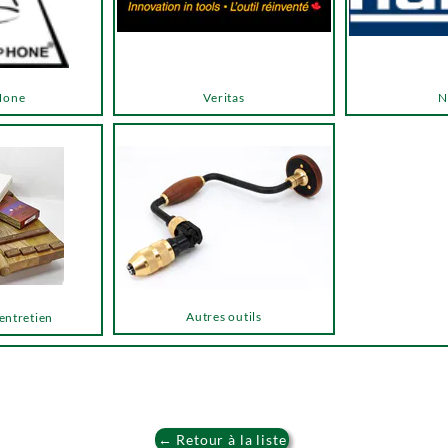
Hone
Veritas
N
Autres outils
 entretien
← Retour à la liste