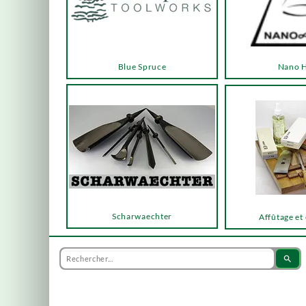
Blue Spruce
Nano 
Scharwaechter
Affûtage et
search