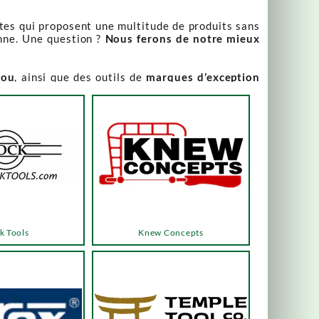
stes qui proposent une multitude de produits sans
nne. Une question ?
Nous ferons de notre mieux
iou
, ainsi que des outils de
marques d’exception
our leur qualité irréprochable
.
rix attractifs, toujours expliqués. Vous pouvez y
varier, alors n’hésitez pas à nous contacter pour
es menus ou les boutons dédiés, qui vous mèneront
k Tools
Knew Concepts