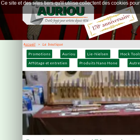
Ce site et des sites tiers qu'il utilise collectent des cookies p
Accueil
> La boutique
Promotions
Auriou
Lie-Nielsen
Hock Tool
Affûtage et entretien
Produits Nano Hone
Autre