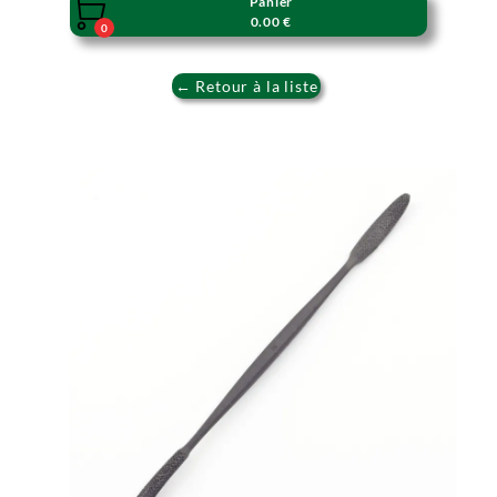
Panier

0.00 €
0
← Retour à la liste