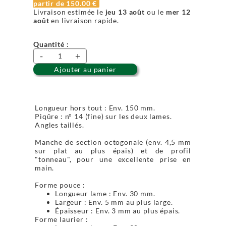
partir de
150.00 €
Livraison estimée le
jeu 13 août
ou le
mer 12
août
en livraison rapide.
Quantité :
-
+
Ajouter au panier
Longueur hors tout : Env. 150 mm.
Piqûre : n° 14 (fine) sur les deux lames.
Angles taillés.
Manche de section octogonale (env. 4,5 mm
sur plat au plus épais) et de profil
"tonneau", pour une excellente prise en
main.
Forme pouce :
Longueur lame : Env. 30 mm.
Largeur : Env. 5 mm au plus large.
Épaisseur : Env. 3 mm au plus épais.
Forme laurier :