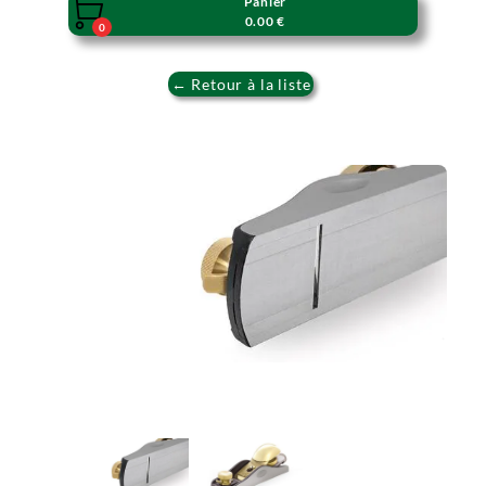
Panier

0.00 €
0
← Retour à la liste