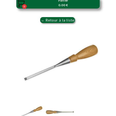
Panier

0.00 €
0
← Retour à la liste