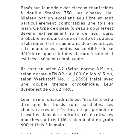
Basés sur le modèle des ciseaux chanfreinés
à douille Stanley 750, les ciseaux Lie-
Nielsen ont un excellent équilibre et sont
particulièrement confortables une fois en
main. Ce type de ciseau (ciseau à douille) est
devenu extrêmement rare de nos jours,
probablement parce que difficile et coûteux
à fabriquer. Il offre au moins deux avantages
: Le manche est moins susceptible de se
détériorer que celui des ciseaux à soie et il
est très aisément remplaçable.
Ils sont en acier A2 (Selon norme AISI ou,
selon norme AFNOR : X 100 Cr Mo V 5 ou,
selon Werkstoff No. : 1.2363) traité avec
une double trempe cryogénique. Leur
dureté est de 60-62 HRC.
Leur forme longitudinale est "droite" c'est à
dire que les bords sont parallèles. Les
chants carrés et très fins, ce qui permet de
travailler dans des endroits très étroits. Les
planches sont rectifiées bien à plat en grain
600 et finis à la main.